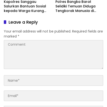
Kapolres Sanggau
Polres Bangka Barat
Salurkan Bantuan Sosial
Selidiki Temuan Diduga
kepada Warga Kurang
Tengkorak Manusia di
Mampu di Kelurahan Bunut,
Jebus, Warga Diminta Tak
Wujud Nyata Kepedulian
Berspekulasi
Leave a Reply
Polri Hadir untuk
Masyarakat
Your email address will not be published.
Required fields are
marked
*