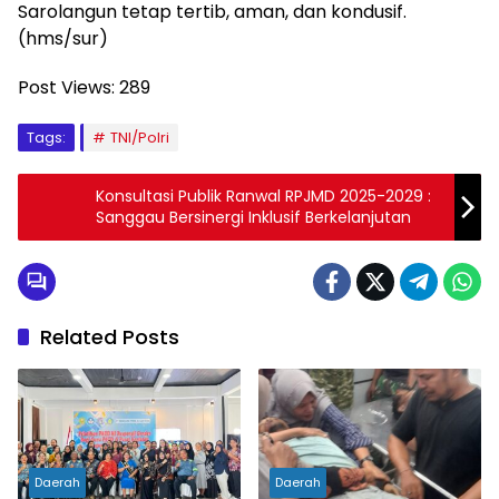
Sarolangun tetap tertib, aman, dan kondusif.
(hms/sur)
Post Views:
289
Tags:
TNI/Polri
Konsultasi Publik Ranwal RPJMD 2025-2029 :
Sanggau Bersinergi Inklusif Berkelanjutan
Related Posts
Daerah
Daerah