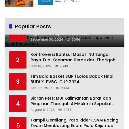
Daerah
August 6, 2026
Popular Posts
Hari Jadi Ke-79, Pemprov Jatim Gratiskan
1
Tiga Jenis Pajak Kendaraan
September 30, 2024
3086
Kontroversi Bahtsul Masail: NU Sungai
2
Raya Tuai Kecaman Keras dari Thariqoh
Al Mu’min
July 10, 2025
2649
Tim Bola Basket SMP 1 Lolos Babak Final
3
BUDI X PVBC CUP 2024
April 26, 2024
2443
Siaran Pers: MUI Kalimantan Barat dan
4
Pimpinan Thariqah Al-Mukmin Sepakat
Jaga Umat
August 8, 2025
2083
Tampil Gemilang, Para Rider ILSAM Racing
5
Team Memborong Enam Piala Kejurnas