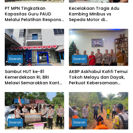
PT MPN Tingkatkan
Kecelakaan Tragis Adu
Kapasitas Guru PAUD
Kambing Minibus vs
Melalui Pelatihan Responsif
Sepeda Motor di
Gender di Meliau
Sarolangun, Dua Orang
Meninggal Dunia
Daerah
Daerah
Sambut HUT ke-81
AKBP Askhabul Kahfi Temui
Kemerdekaan RI, BRI
Tokoh Melayu dan Dayak,
Melawi Semarakkan Kantor
Perkuat Kebersamaan
dengan Nuansa Merah
Menjaga Melawi
Putih
Daerah
Daerah