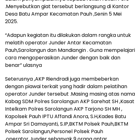
.Menyebutkan giat tersebut berlangsung di Kantor
Desa Batu Ampar Kecamatan Pauh ,Senin 5 Mei
2025.
“Adapun kegiatan itu dilakukan dalam rangka untuk
melatih operator Junder Antar Kecamatan
Pauh,Sarolangun dan Mandiangin . Guna mempelajari
cara mengoperasikan Junder dengan baik dan
benar” ulasnya
Seterusnya ,AKP Riendradi juga membeberkan
dengan piawai terkait yang hadir dalam pelatihan
operator Junder tersebut .Masing masing atas nama
Kabag SDM Polres Sarolangun AKP Sarehat SH ,Kasat
Intelkam Polres Sarolangun AKP Tarjono SH MH ,
Kapolsek Pauh IPTU Affandi Anora, S.H,Kades Batu
Ampar Sri Damayanti, S.IP,BKTM Polsek Pauh,BKTM
Polsek Sarolangun,Personel Polsek Pauh
,operator Junder sebanyak 9 orang antar