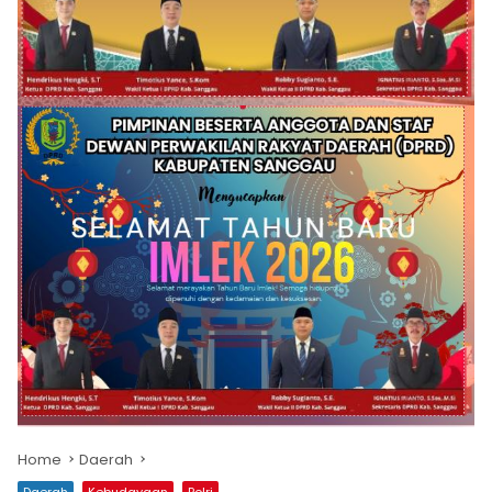
Home
Daerah
Daerah
Kebudayaan
Polri