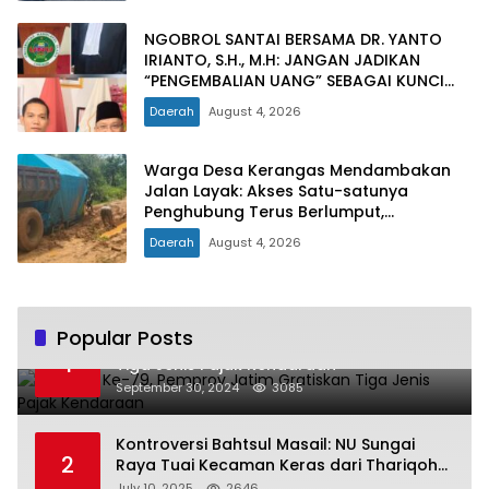
NGOBROL SANTAI BERSAMA DR. YANTO
IRIANTO, S.H., M.H: JANGAN JADIKAN
“PENGEMBALIAN UANG” SEBAGAI KUNCI
PINTU KELUAR DARI JERATAN HUKUM
Daerah
August 4, 2026
PIDANA KORUPSI
Warga Desa Kerangas Mendambakan
Jalan Layak: Akses Satu-satunya
Penghubung Terus Berlumput,
Menghambat Ekonomi dan Pelayanan
Daerah
August 4, 2026
Kesehatan
Popular Posts
Hari Jadi Ke-79, Pemprov Jatim Gratiskan
1
Tiga Jenis Pajak Kendaraan
September 30, 2024
3085
Kontroversi Bahtsul Masail: NU Sungai
2
Raya Tuai Kecaman Keras dari Thariqoh
Al Mu’min
July 10, 2025
2646