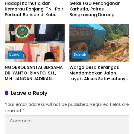
Hadapi Karhutla dan
Gelar FGD Penanganan
Kemarau Panjang, TNI-Polri
Karhutla, Polres
Perkuat Barisan di Kubu
Bengkayang Dorong
Raya
Pembentukan Satgas
hingga Desa Tanggap
Bencana
Daerah
Daerah
NGOBROL SANTAI BERSAMA
Warga Desa Kerangas
DR. YANTO IRIANTO, S.H.,
Mendambakan Jalan
M.H: JANGAN JADIKAN
Layak: Akses Satu-satunya
“PENGEMBALIAN UANG”
Penghubung Terus
SEBAGAI KUNCI PINTU
Berlumput, Menghambat
Leave a Reply
KELUAR DARI JERATAN
Ekonomi dan Pelayanan
HUKUM PIDANA KORUPSI
Kesehatan
Your email address will not be published.
Required fields are
marked
*