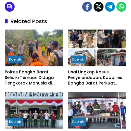
Related Posts
Daerah
Daerah
Polres Bangka Barat
Usai Ungkap Kasus
Selidiki Temuan Diduga
Penyelundupan, Kapolres
Tengkorak Manusia di
Bangka Barat Perkuat
Jebus, Warga Diminta Tak
Sinergi Pengamanan di
Berspekulasi
Pelabuhan Tanjung Kalian
Daerah
Daerah