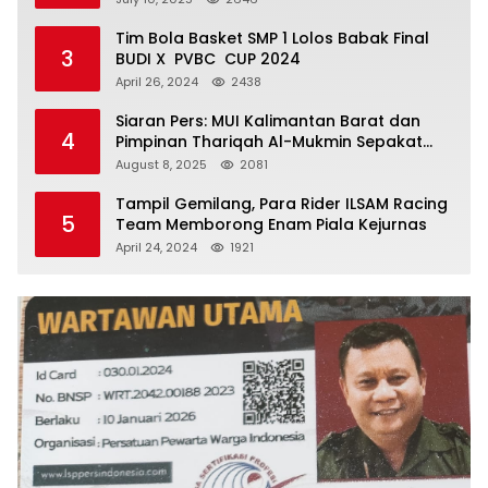
Tim Bola Basket SMP 1 Lolos Babak Final
3
BUDI X PVBC CUP 2024
April 26, 2024
2438
Siaran Pers: MUI Kalimantan Barat dan
4
Pimpinan Thariqah Al-Mukmin Sepakat
Jaga Umat
August 8, 2025
2081
Tampil Gemilang, Para Rider ILSAM Racing
5
Team Memborong Enam Piala Kejurnas
April 24, 2024
1921