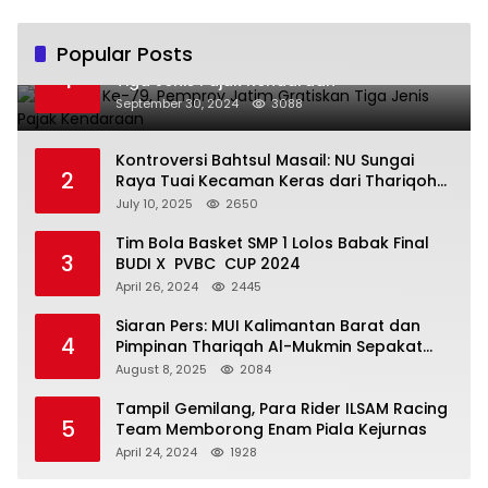
Popular Posts
Hari Jadi Ke-79, Pemprov Jatim Gratiskan
1
Tiga Jenis Pajak Kendaraan
September 30, 2024
3088
Kontroversi Bahtsul Masail: NU Sungai
2
Raya Tuai Kecaman Keras dari Thariqoh
Al Mu’min
July 10, 2025
2650
Tim Bola Basket SMP 1 Lolos Babak Final
3
BUDI X PVBC CUP 2024
April 26, 2024
2445
Siaran Pers: MUI Kalimantan Barat dan
4
Pimpinan Thariqah Al-Mukmin Sepakat
Jaga Umat
August 8, 2025
2084
Tampil Gemilang, Para Rider ILSAM Racing
5
Team Memborong Enam Piala Kejurnas
April 24, 2024
1928