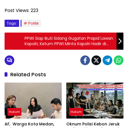
Post Views:
223
Tags:
Politik
PPWI Siap Ikuti Sidang Gugatan Prapid Lawan
Kapolri, Ketum PPWI Minta Kapolri Hadir di
Persidangan
Related Posts
Hukum
Hukum
AF, Warga Kota Medan,
Oknum Polisi Kebon Jeruk