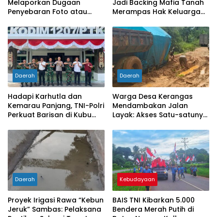
Melaporkan Dugaan
Jadi Backing Mafia Tanah
Penyebaran Foto atau
Merampas Hak Keluarga
Gambar Bernuansa
Ambar Witjaksono
Asusila
Sutarman
Daerah
Daerah
Hadapi Karhutla dan
Warga Desa Kerangas
Kemarau Panjang, TNI-Polri
Mendambakan Jalan
Perkuat Barisan di Kubu
Layak: Akses Satu-satunya
Raya
Penghubung Terus
Berlumput, Menghambat
Ekonomi dan Pelayanan
Kesehatan
Daerah
Kebudayaan
Proyek Irigasi Rawa “Kebun
BAIS TNI Kibarkan 5.000
Jeruk” Sambas: Pelaksana
Bendera Merah Putih di