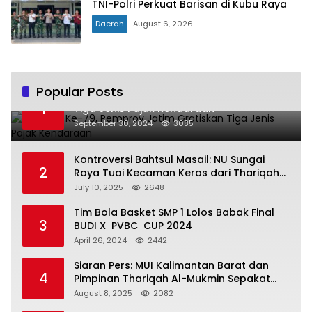
TNI-Polri Perkuat Barisan di Kubu Raya
Daerah
August 6, 2026
Popular Posts
Hari Jadi Ke-79, Pemprov Jatim Gratiskan
1
Tiga Jenis Pajak Kendaraan
September 30, 2024
3085
Kontroversi Bahtsul Masail: NU Sungai
2
Raya Tuai Kecaman Keras dari Thariqoh
Al Mu’min
July 10, 2025
2648
Tim Bola Basket SMP 1 Lolos Babak Final
3
BUDI X PVBC CUP 2024
April 26, 2024
2442
Siaran Pers: MUI Kalimantan Barat dan
4
Pimpinan Thariqah Al-Mukmin Sepakat
Jaga Umat
August 8, 2025
2082