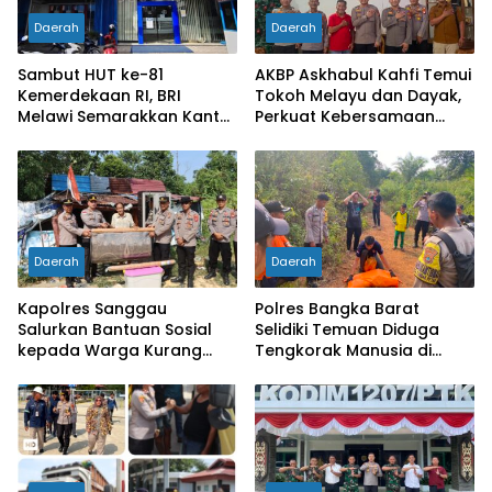
Daerah
Daerah
Sambut HUT ke-81
AKBP Askhabul Kahfi Temui
Kemerdekaan RI, BRI
Tokoh Melayu dan Dayak,
Melawi Semarakkan Kantor
Perkuat Kebersamaan
dengan Nuansa Merah
Menjaga Melawi
Putih
Daerah
Daerah
Kapolres Sanggau
Polres Bangka Barat
Salurkan Bantuan Sosial
Selidiki Temuan Diduga
kepada Warga Kurang
Tengkorak Manusia di
Mampu di Kelurahan Bunut,
Jebus, Warga Diminta Tak
Wujud Nyata Kepedulian
Berspekulasi
Polri Hadir untuk
Masyarakat