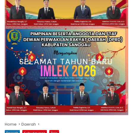
Home
Daerah
Daerah
Kebudayaan
Polri