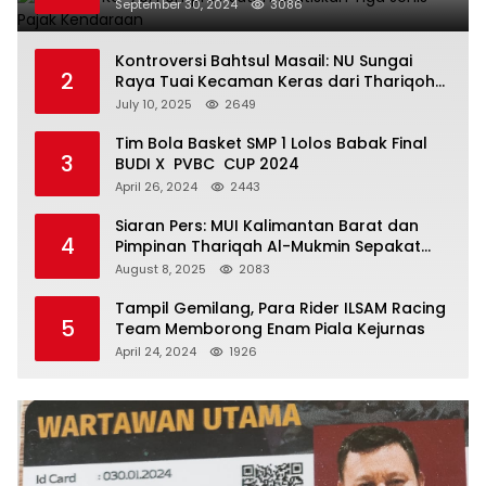
September 30, 2024
3086
Kontroversi Bahtsul Masail: NU Sungai
2
Raya Tuai Kecaman Keras dari Thariqoh
Al Mu’min
July 10, 2025
2649
Tim Bola Basket SMP 1 Lolos Babak Final
3
BUDI X PVBC CUP 2024
April 26, 2024
2443
Siaran Pers: MUI Kalimantan Barat dan
4
Pimpinan Thariqah Al-Mukmin Sepakat
Jaga Umat
August 8, 2025
2083
Tampil Gemilang, Para Rider ILSAM Racing
5
Team Memborong Enam Piala Kejurnas
April 24, 2024
1926