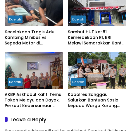
Daerah
Daerah
Kecelakaan Tragis Adu
Sambut HUT ke-81
Kambing Minibus vs
Kemerdekaan RI, BRI
Sepeda Motor di
Melawi Semarakkan Kantor
Sarolangun, Dua Orang
dengan Nuansa Merah
Meninggal Dunia
Putih
Daerah
Daerah
AKBP Askhabul Kahfi Temui
Kapolres Sanggau
Tokoh Melayu dan Dayak,
Salurkan Bantuan Sosial
Perkuat Kebersamaan
kepada Warga Kurang
Menjaga Melawi
Mampu di Kelurahan Bunut,
Wujud Nyata Kepedulian
Leave a Reply
Polri Hadir untuk
Masyarakat
Your email address will not be published.
Required fields are