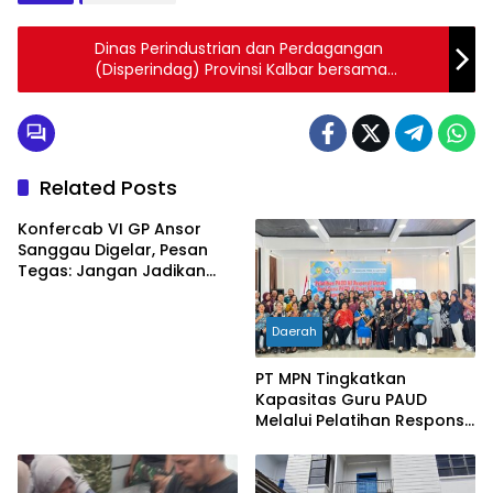
Dinas Perindustrian dan Perdagangan
(Disperindag) Provinsi Kalbar bersama
Disperindag Kabupaten Bengkayang Gelar
Pasar Murah
Related Posts
Konfercab VI GP Ansor
Sanggau Digelar, Pesan
Tegas: Jangan Jadikan
Organisasi Batu Loncatan
Kejar Jabatan
Daerah
PT MPN Tingkatkan
Kapasitas Guru PAUD
Melalui Pelatihan Responsif
Gender di Meliau