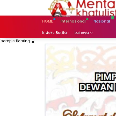
Skip
to
content
HOME
Internasional
Nasional
Indeks Berita
Lainnya
×