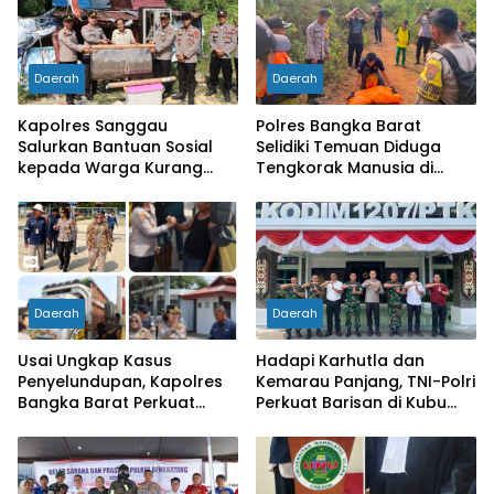
Daerah
Daerah
Kapolres Sanggau
Polres Bangka Barat
Salurkan Bantuan Sosial
Selidiki Temuan Diduga
kepada Warga Kurang
Tengkorak Manusia di
Mampu di Kelurahan Bunut,
Jebus, Warga Diminta Tak
Wujud Nyata Kepedulian
Berspekulasi
Polri Hadir untuk
Masyarakat
Daerah
Daerah
Usai Ungkap Kasus
Hadapi Karhutla dan
Penyelundupan, Kapolres
Kemarau Panjang, TNI-Polri
Bangka Barat Perkuat
Perkuat Barisan di Kubu
Sinergi Pengamanan di
Raya
Pelabuhan Tanjung Kalian