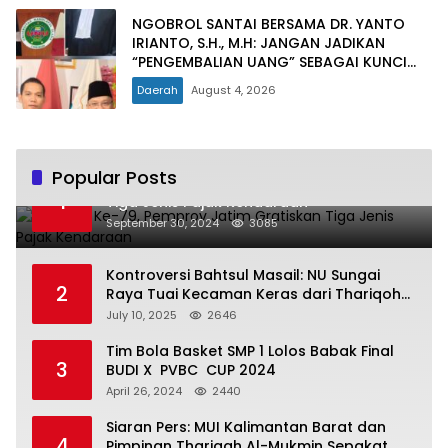
NGOBROL SANTAI BERSAMA DR. YANTO
IRIANTO, S.H., M.H: JANGAN JADIKAN
“PENGEMBALIAN UANG” SEBAGAI KUNCI
PINTU KELUAR DARI JERATAN HUKUM
Daerah
August 4, 2026
PIDANA KORUPSI
Popular Posts
Hari Jadi Ke-79, Pemprov Jatim Gratiskan
1
Tiga Jenis Pajak Kendaraan
September 30, 2024
3085
Kontroversi Bahtsul Masail: NU Sungai
2
Raya Tuai Kecaman Keras dari Thariqoh
Al Mu’min
July 10, 2025
2646
Tim Bola Basket SMP 1 Lolos Babak Final
3
BUDI X PVBC CUP 2024
April 26, 2024
2440
Siaran Pers: MUI Kalimantan Barat dan
4
Pimpinan Thariqah Al-Mukmin Sepakat