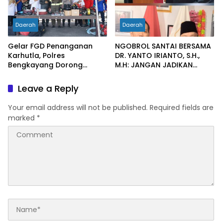
Daerah
Daerah
Gelar FGD Penanganan
NGOBROL SANTAI BERSAMA
Karhutla, Polres
DR. YANTO IRIANTO, S.H.,
Bengkayang Dorong
M.H: JANGAN JADIKAN
Pembentukan Satgas
“PENGEMBALIAN UANG”
hingga Desa Tanggap
SEBAGAI KUNCI PINTU
Leave a Reply
Bencana
KELUAR DARI JERATAN
HUKUM PIDANA KORUPSI
Your email address will not be published.
Required fields are
marked
*