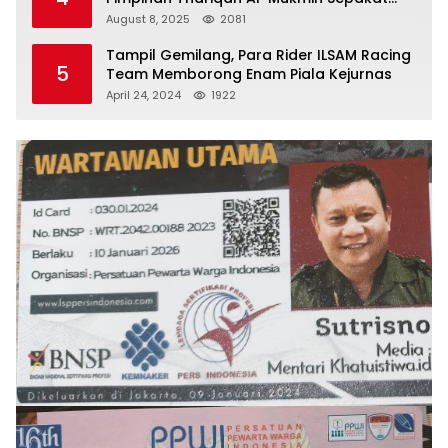
Jaga Umat
August 8, 2025
2081
Tampil Gemilang, Para Rider ILSAM Racing
5
Team Memborong Enam Piala Kejurnas
April 24, 2024
1922