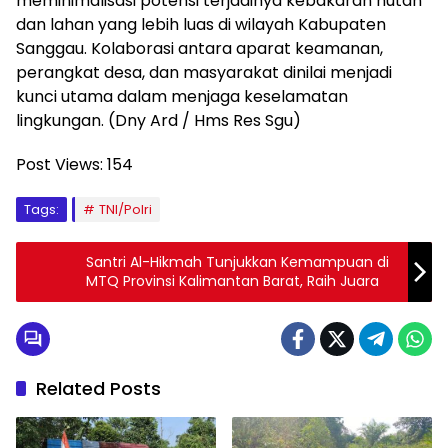
meminimalisasi potensi terjadinya kebakaran hutan
dan lahan yang lebih luas di wilayah Kabupaten
Sanggau. Kolaborasi antara aparat keamanan,
perangkat desa, dan masyarakat dinilai menjadi
kunci utama dalam menjaga keselamatan
lingkungan. (Dny Ard / Hms Res Sgu)
Post Views:
154
Tags:
TNI/Polri
Santri Al-Hikmah Tunjukkan Kemampuan di
MTQ Provinsi Kalimantan Barat, Raih Juara
Related Posts