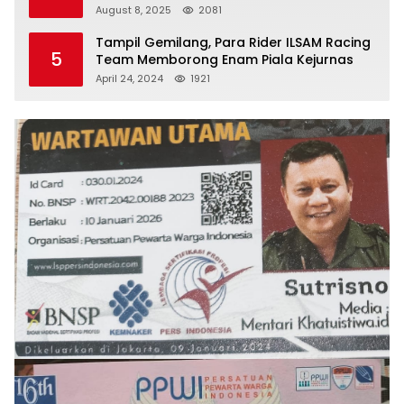
Jaga Umat
August 8, 2025
2081
Tampil Gemilang, Para Rider ILSAM Racing
5
Team Memborong Enam Piala Kejurnas
April 24, 2024
1921