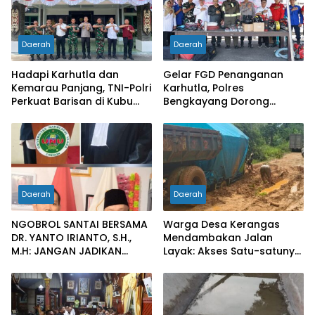
Daerah
Daerah
Hadapi Karhutla dan
Gelar FGD Penanganan
Kemarau Panjang, TNI-Polri
Karhutla, Polres
Perkuat Barisan di Kubu
Bengkayang Dorong
Raya
Pembentukan Satgas
hingga Desa Tanggap
Bencana
Daerah
Daerah
NGOBROL SANTAI BERSAMA
Warga Desa Kerangas
DR. YANTO IRIANTO, S.H.,
Mendambakan Jalan
M.H: JANGAN JADIKAN
Layak: Akses Satu-satunya
“PENGEMBALIAN UANG”
Penghubung Terus
SEBAGAI KUNCI PINTU
Berlumput, Menghambat
KELUAR DARI JERATAN
Ekonomi dan Pelayanan
HUKUM PIDANA KORUPSI
Kesehatan