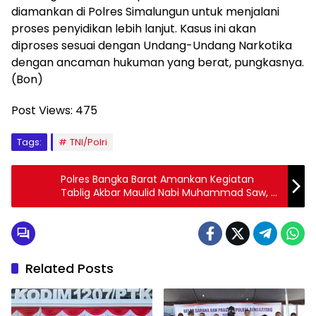
diamankan di Polres Simalungun untuk menjalani
proses penyidikan lebih lanjut. Kasus ini akan
diproses sesuai dengan Undang-Undang Narkotika
dengan ancaman hukuman yang berat, pungkasnya.
(Bon)
Post Views:
475
Tags:
TNI/Polri
Polres Bangka Barat Amankan Kegiatan
Tablig Akbar Maulid Nabi Muhammad Saw, Di
Desa Air Limau
Related Posts