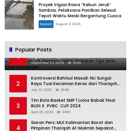
Proyek Irigasi Rawa “Kebun Jeruk”
Sambas: Pelaksana Pastikan Selesai
Tepat Waktu Meski Bergantung Cuaca
Daerah
August 4, 2026
Popular Posts
Hari Jadi Ke-79, Pemprov Jatim Gratiskan
1
Tiga Jenis Pajak Kendaraan
September 30, 2024
3085
Kontroversi Bahtsul Masail: NU Sungai
2
Raya Tuai Kecaman Keras dari Thariqoh
Al Mu’min
July 10, 2025
2646
Tim Bola Basket SMP 1 Lolos Babak Final
3
BUDI X PVBC CUP 2024
April 26, 2024
2438
Siaran Pers: MUI Kalimantan Barat dan
4
Pimpinan Thariqah Al-Mukmin Sepakat