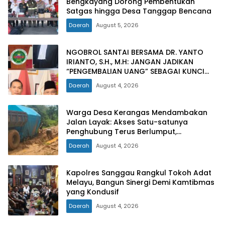
Bengkayang Dorong Pembentukan
Satgas hingga Desa Tanggap Bencana
Daerah
August 5, 2026
NGOBROL SANTAI BERSAMA DR. YANTO
IRIANTO, S.H., M.H: JANGAN JADIKAN
“PENGEMBALIAN UANG” SEBAGAI KUNCI
PINTU KELUAR DARI JERATAN HUKUM
Daerah
August 4, 2026
PIDANA KORUPSI
Warga Desa Kerangas Mendambakan
Jalan Layak: Akses Satu-satunya
Penghubung Terus Berlumput,
Menghambat Ekonomi dan Pelayanan
Daerah
August 4, 2026
Kesehatan
Kapolres Sanggau Rangkul Tokoh Adat
Melayu, Bangun Sinergi Demi Kamtibmas
yang Kondusif
Daerah
August 4, 2026