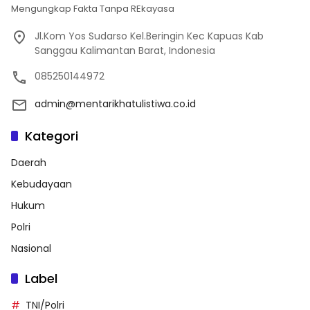
Mengungkap Fakta Tanpa REkayasa
Jl.Kom Yos Sudarso Kel.Beringin Kec Kapuas Kab
Sanggau Kalimantan Barat, Indonesia
085250144972
admin@mentarikhatulistiwa.co.id
Kategori
Daerah
Kebudayaan
Hukum
Polri
Nasional
Label
TNI/Polri