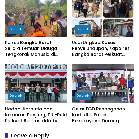
Polri Hadir untuk
Masyarakat
Daerah
Daerah
Polres Bangka Barat
Usai Ungkap Kasus
Selidiki Temuan Diduga
Penyelundupan, Kapolres
Tengkorak Manusia di
Bangka Barat Perkuat
Jebus, Warga Diminta Tak
Sinergi Pengamanan di
Berspekulasi
Pelabuhan Tanjung Kalian
Daerah
Daerah
Hadapi Karhutla dan
Gelar FGD Penanganan
Kemarau Panjang, TNI-Polri
Karhutla, Polres
Perkuat Barisan di Kubu
Bengkayang Dorong
Raya
Pembentukan Satgas
hingga Desa Tanggap
Leave a Reply
Bencana