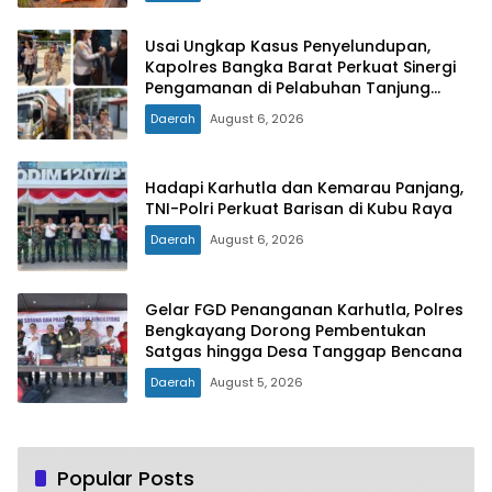
Usai Ungkap Kasus Penyelundupan,
Kapolres Bangka Barat Perkuat Sinergi
Pengamanan di Pelabuhan Tanjung
Kalian
Daerah
August 6, 2026
Hadapi Karhutla dan Kemarau Panjang,
TNI-Polri Perkuat Barisan di Kubu Raya
Daerah
August 6, 2026
Gelar FGD Penanganan Karhutla, Polres
Bengkayang Dorong Pembentukan
Satgas hingga Desa Tanggap Bencana
Daerah
August 5, 2026
Popular Posts
Hari Jadi Ke-79, Pemprov Jatim Gratiskan