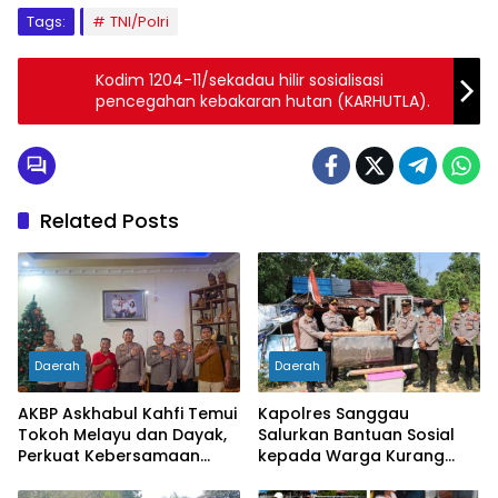
Tags:
TNI/Polri
Kodim 1204-11/sekadau hilir sosialisasi
pencegahan kebakaran hutan (KARHUTLA).
Related Posts
Daerah
Daerah
AKBP Askhabul Kahfi Temui
Kapolres Sanggau
Tokoh Melayu dan Dayak,
Salurkan Bantuan Sosial
Perkuat Kebersamaan
kepada Warga Kurang
Menjaga Melawi
Mampu di Kelurahan Bunut,
Wujud Nyata Kepedulian