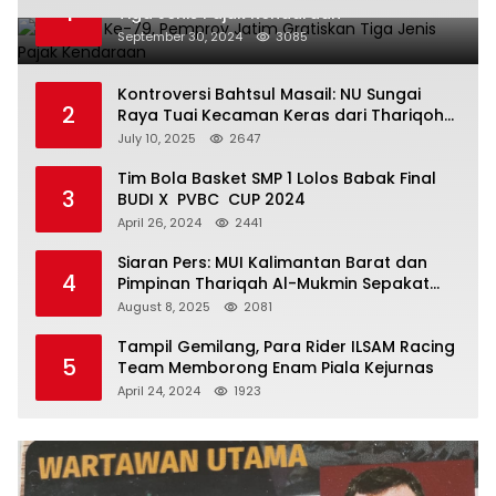
1
Tiga Jenis Pajak Kendaraan
September 30, 2024
3085
Kontroversi Bahtsul Masail: NU Sungai
2
Raya Tuai Kecaman Keras dari Thariqoh
Al Mu’min
July 10, 2025
2647
Tim Bola Basket SMP 1 Lolos Babak Final
3
BUDI X PVBC CUP 2024
April 26, 2024
2441
Siaran Pers: MUI Kalimantan Barat dan
4
Pimpinan Thariqah Al-Mukmin Sepakat
Jaga Umat
August 8, 2025
2081
Tampil Gemilang, Para Rider ILSAM Racing
5
Team Memborong Enam Piala Kejurnas
April 24, 2024
1923