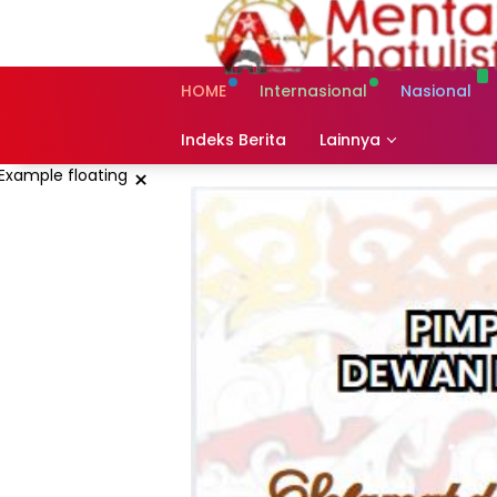
Skip
to
content
HOME
Internasional
Nasional
Indeks Berita
Lainnya
×