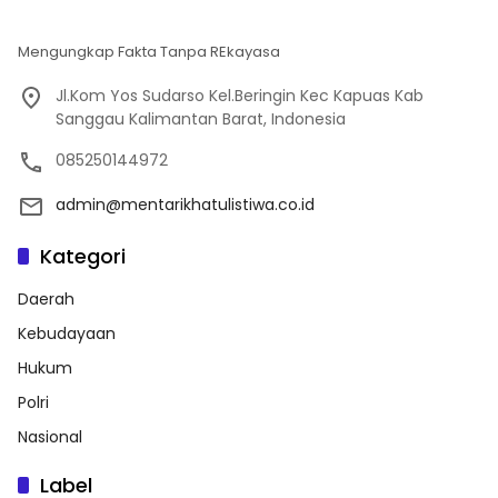
Mengungkap Fakta Tanpa REkayasa
Jl.Kom Yos Sudarso Kel.Beringin Kec Kapuas Kab
Sanggau Kalimantan Barat, Indonesia
085250144972
admin@mentarikhatulistiwa.co.id
Kategori
Daerah
Kebudayaan
Hukum
Polri
Nasional
Label