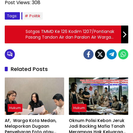
Post Views:
308
Tags:
Politik
Satgas TMMD Ke 126 Kodim 1207/Pontianak
Pasang Tandon Air dan Paralon Air Warga
Dapat Aur Bersih.
Related Posts
Hukum
Hukum
AF, Warga Kota Medan,
Oknum Polisi Kebon Jeruk
Melaporkan Dugaan
Jadi Backing Mafia Tanah
Penyebaran Foto atau
Merampas Hak Keluarga