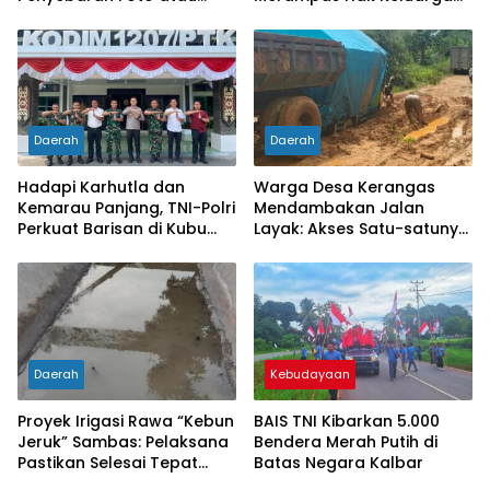
Gambar Bernuansa
Ambar Witjaksono
Asusila
Sutarman
Daerah
Daerah
Hadapi Karhutla dan
Warga Desa Kerangas
Kemarau Panjang, TNI-Polri
Mendambakan Jalan
Perkuat Barisan di Kubu
Layak: Akses Satu-satunya
Raya
Penghubung Terus
Berlumput, Menghambat
Ekonomi dan Pelayanan
Kesehatan
Daerah
Kebudayaan
Proyek Irigasi Rawa “Kebun
BAIS TNI Kibarkan 5.000
Jeruk” Sambas: Pelaksana
Bendera Merah Putih di
Pastikan Selesai Tepat
Batas Negara Kalbar
Waktu Meski Bergantung