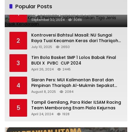
Popular Posts
Hari Jadi Ke-79, Pemprov Jatim Gratiskan
1
Tiga Jenis Pajak Kendaraan
September 30, 2024
3088
Kontroversi Bahtsul Masail: NU Sungai
2
Raya Tuai Kecaman Keras dari Thariqoh
Al Mu’min
July 10, 2025
2650
Tim Bola Basket SMP 1 Lolos Babak Final
3
BUDI X PVBC CUP 2024
April 26, 2024
2445
Siaran Pers: MUI Kalimantan Barat dan
4
Pimpinan Thariqah Al-Mukmin Sepakat
Jaga Umat
August 8, 2025
2084
Tampil Gemilang, Para Rider ILSAM Racing
5
Team Memborong Enam Piala Kejurnas
April 24, 2024
1928