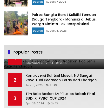
Daerah
August 7, 2026
Polres Bangka Barat Selidiki Temuan
Diduga Tengkorak Manusia di Jebus,
Warga Diminta Tak Berspekulasi
Daerah
August 6, 2026
Popular Posts
Hari Jadi Ke-79, Pemprov Jatim Gratiskan
1
Tiga Jenis Pajak Kendaraan
September 30, 2024
3086
Kontroversi Bahtsul Masail: NU Sungai
2
Raya Tuai Kecaman Keras dari Thariqoh
Al Mu’min
July 10, 2025
2649
Tim Bola Basket SMP 1 Lolos Babak Final
3
BUDI X PVBC CUP 2024
April 26, 2024
2443