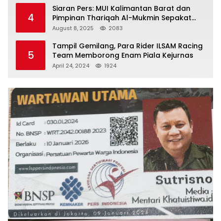
Siaran Pers: MUI Kalimantan Barat dan
4
Pimpinan Thariqah Al-Mukmin Sepakat
Jaga Umat
August 8, 2025
2083
Tampil Gemilang, Para Rider ILSAM Racing
5
Team Memborong Enam Piala Kejurnas
April 24, 2024
1924