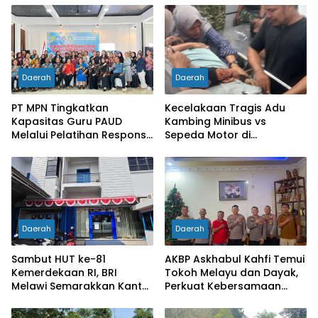
Daerah
Daerah
PT MPN Tingkatkan
Kecelakaan Tragis Adu
Kapasitas Guru PAUD
Kambing Minibus vs
Melalui Pelatihan Responsif
Sepeda Motor di
Gender di Meliau
Sarolangun, Dua Orang
Meninggal Dunia
Daerah
Daerah
Sambut HUT ke-81
AKBP Askhabul Kahfi Temui
Kemerdekaan RI, BRI
Tokoh Melayu dan Dayak,
Melawi Semarakkan Kantor
Perkuat Kebersamaan
dengan Nuansa Merah
Menjaga Melawi
Putih