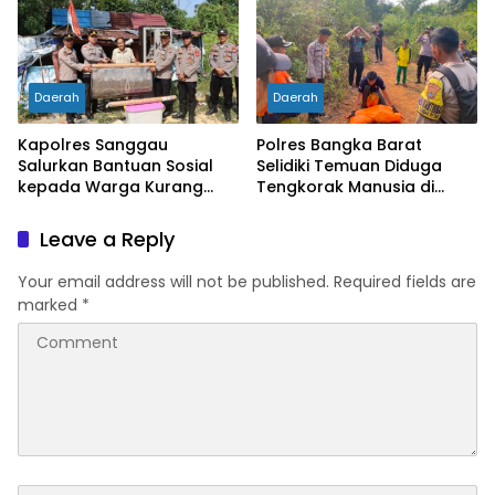
Daerah
Daerah
Kapolres Sanggau
Polres Bangka Barat
Salurkan Bantuan Sosial
Selidiki Temuan Diduga
kepada Warga Kurang
Tengkorak Manusia di
Mampu di Kelurahan Bunut,
Jebus, Warga Diminta Tak
Wujud Nyata Kepedulian
Berspekulasi
Leave a Reply
Polri Hadir untuk
Masyarakat
Your email address will not be published.
Required fields are
marked
*