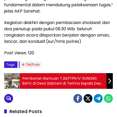
fundamental dalam mendukung pelaksanaan tugas,”
jelas AKP Sarehat.
Kegiatan diakhiri dengan pembacaan sholawat dan
doa penutup pada pukul 09.30 Wib. Seluruh
rangkaian acara dilaporkan berjalan dengan aman,
lancar, dan kondusif.(sur/hms polres)
Post Views:
120
Tags:
TNI/Polri
Pemberian Bantuan TJSLPTPN IV GUNUNG
BAYU di Desa Sidotani di Terima kepala Desa
Sidotani
Related Posts