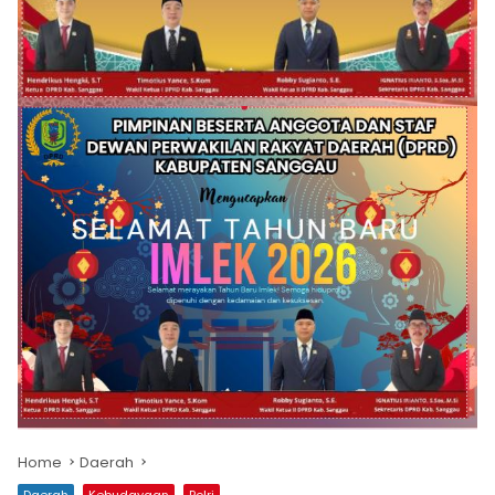
Home
Daerah
Daerah
Kebudayaan
Polri