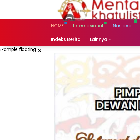
Skip
to
content
HOME
Internasional
Nasional
Indeks Berita
Lainnya
×