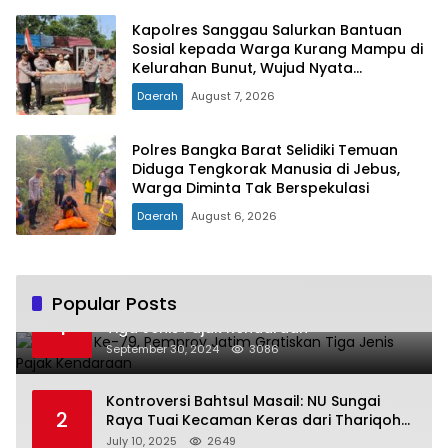
Kapolres Sanggau Salurkan Bantuan
Sosial kepada Warga Kurang Mampu di
Kelurahan Bunut, Wujud Nyata
Kepedulian Polri Hadir untuk Masyarakat
Daerah
August 7, 2026
Polres Bangka Barat Selidiki Temuan
Diduga Tengkorak Manusia di Jebus,
Warga Diminta Tak Berspekulasi
Daerah
August 6, 2026
Popular Posts
Hari Jadi Ke-79, Pemprov Jatim Gratiskan
1
Tiga Jenis Pajak Kendaraan
September 30, 2024
3086
Kontroversi Bahtsul Masail: NU Sungai
2
Raya Tuai Kecaman Keras dari Thariqoh
Al Mu’min
July 10, 2025
2649