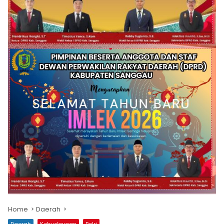
Home
Daerah
Daerah
Kebudayaan
Polri