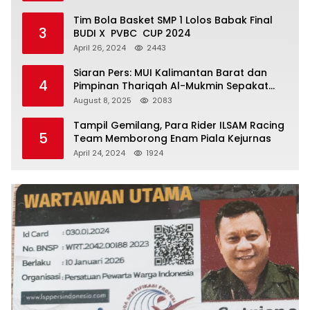
Tim Bola Basket SMP 1 Lolos Babak Final
3
BUDI X PVBC CUP 2024
April 26, 2024
2443
Siaran Pers: MUI Kalimantan Barat dan
4
Pimpinan Thariqah Al-Mukmin Sepakat
Jaga Umat
August 8, 2025
2083
Tampil Gemilang, Para Rider ILSAM Racing
5
Team Memborong Enam Piala Kejurnas
April 24, 2024
1924