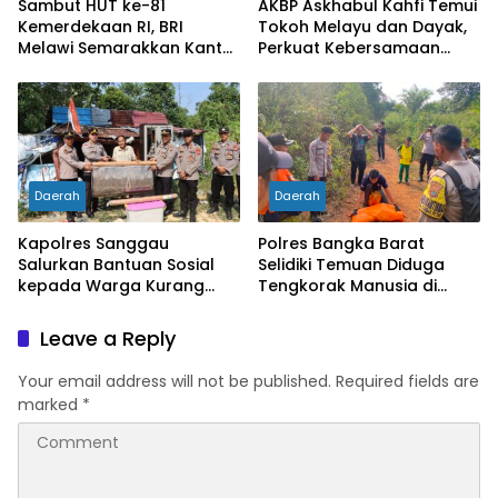
Sambut HUT ke-81
AKBP Askhabul Kahfi Temui
Kemerdekaan RI, BRI
Tokoh Melayu dan Dayak,
Melawi Semarakkan Kantor
Perkuat Kebersamaan
dengan Nuansa Merah
Menjaga Melawi
Putih
Daerah
Daerah
Kapolres Sanggau
Polres Bangka Barat
Salurkan Bantuan Sosial
Selidiki Temuan Diduga
kepada Warga Kurang
Tengkorak Manusia di
Mampu di Kelurahan Bunut,
Jebus, Warga Diminta Tak
Wujud Nyata Kepedulian
Berspekulasi
Leave a Reply
Polri Hadir untuk
Masyarakat
Your email address will not be published.
Required fields are
marked
*