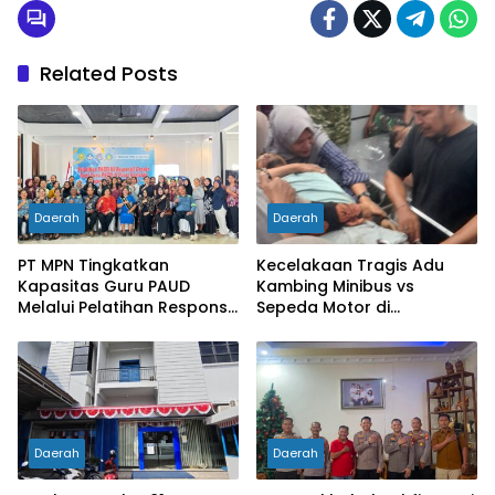
Related Posts
Daerah
Daerah
PT MPN Tingkatkan
Kecelakaan Tragis Adu
Kapasitas Guru PAUD
Kambing Minibus vs
Melalui Pelatihan Responsif
Sepeda Motor di
Gender di Meliau
Sarolangun, Dua Orang
Meninggal Dunia
Daerah
Daerah