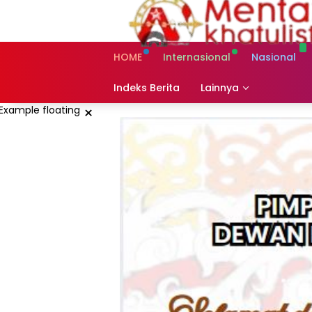
Skip
to
content
HOME
Internasional
Nasional
Indeks Berita
Lainnya
×