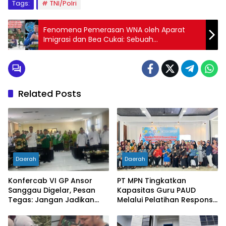
Tags:
TNI/Polri
Fenomena Pemerasan WNA oleh Aparat
Imigrasi dan Bea Cukai: Sebuah
Pengkhianatan terhadap Kemanusiaan
Bangsa Indonesia
Related Posts
Daerah
Daerah
Konfercab VI GP Ansor
PT MPN Tingkatkan
Sanggau Digelar, Pesan
Kapasitas Guru PAUD
Tegas: Jangan Jadikan
Melalui Pelatihan Responsif
Organisasi Batu Loncatan
Gender di Meliau
Kejar Jabatan