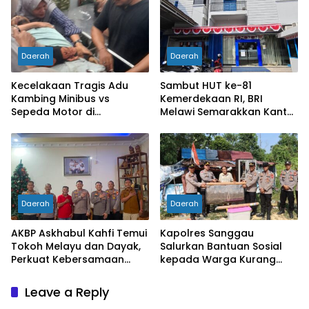
Daerah
Daerah
Kecelakaan Tragis Adu
Sambut HUT ke-81
Kambing Minibus vs
Kemerdekaan RI, BRI
Sepeda Motor di
Melawi Semarakkan Kantor
Sarolangun, Dua Orang
dengan Nuansa Merah
Meninggal Dunia
Putih
Daerah
Daerah
AKBP Askhabul Kahfi Temui
Kapolres Sanggau
Tokoh Melayu dan Dayak,
Salurkan Bantuan Sosial
Perkuat Kebersamaan
kepada Warga Kurang
Menjaga Melawi
Mampu di Kelurahan Bunut,
Wujud Nyata Kepedulian
Leave a Reply
Polri Hadir untuk