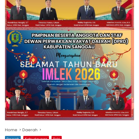
Home
Daerah
Daerah
Kebudayaan
Polri