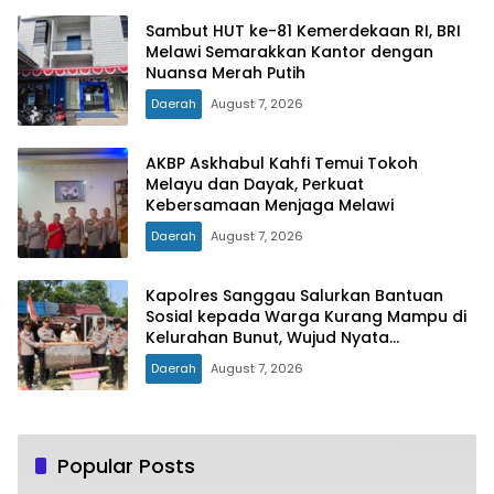
Sambut HUT ke-81 Kemerdekaan RI, BRI
Melawi Semarakkan Kantor dengan
Nuansa Merah Putih
Daerah
August 7, 2026
AKBP Askhabul Kahfi Temui Tokoh
Melayu dan Dayak, Perkuat
Kebersamaan Menjaga Melawi
Daerah
August 7, 2026
Kapolres Sanggau Salurkan Bantuan
Sosial kepada Warga Kurang Mampu di
Kelurahan Bunut, Wujud Nyata
Kepedulian Polri Hadir untuk Masyarakat
Daerah
August 7, 2026
Popular Posts
Hari Jadi Ke-79, Pemprov Jatim Gratiskan
1
Tiga Jenis Pajak Kendaraan