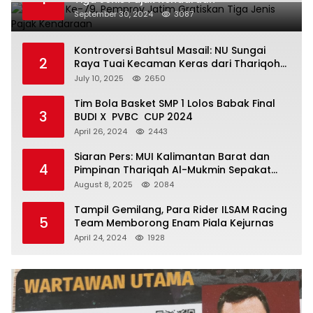
September 30, 2024
3087
Kontroversi Bahtsul Masail: NU Sungai
2
Raya Tuai Kecaman Keras dari Thariqoh
Al Mu’min
July 10, 2025
2650
Tim Bola Basket SMP 1 Lolos Babak Final
3
BUDI X PVBC CUP 2024
April 26, 2024
2443
Siaran Pers: MUI Kalimantan Barat dan
4
Pimpinan Thariqah Al-Mukmin Sepakat
Jaga Umat
August 8, 2025
2084
Tampil Gemilang, Para Rider ILSAM Racing
5
Team Memborong Enam Piala Kejurnas
April 24, 2024
1928