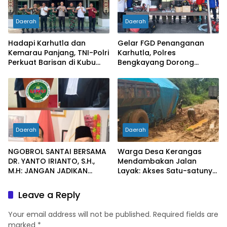
Daerah
Daerah
Hadapi Karhutla dan
Gelar FGD Penanganan
Kemarau Panjang, TNI-Polri
Karhutla, Polres
Perkuat Barisan di Kubu
Bengkayang Dorong
Raya
Pembentukan Satgas
hingga Desa Tanggap
Bencana
Daerah
Daerah
NGOBROL SANTAI BERSAMA
Warga Desa Kerangas
DR. YANTO IRIANTO, S.H.,
Mendambakan Jalan
M.H: JANGAN JADIKAN
Layak: Akses Satu-satunya
“PENGEMBALIAN UANG”
Penghubung Terus
SEBAGAI KUNCI PINTU
Berlumput, Menghambat
Leave a Reply
KELUAR DARI JERATAN
Ekonomi dan Pelayanan
HUKUM PIDANA KORUPSI
Kesehatan
Your email address will not be published.
Required fields are
marked
*