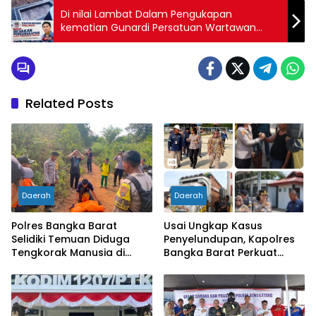
Di nilai Lambat Dalam Pengukapan
kematian Gunardi Persatuan Wartawan
Simalungun Desak APH Bertindak Cepat
Related Posts
Daerah
Daerah
Polres Bangka Barat
Usai Ungkap Kasus
Selidiki Temuan Diduga
Penyelundupan, Kapolres
Tengkorak Manusia di
Bangka Barat Perkuat
Jebus, Warga Diminta Tak
Sinergi Pengamanan di
Berspekulasi
Pelabuhan Tanjung Kalian