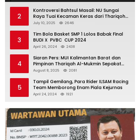
Kontroversi Bahtsul Masail: NU Sungai
2
Raya Tuai Kecaman Keras dari Thariqoh
Al Mu’min
July 10, 2025
2646
Tim Bola Basket SMP 1 Lolos Babak Final
3
BUDI X PVBC CUP 2024
April 26, 2024
2438
Siaran Pers: MUI Kalimantan Barat dan
4
Pimpinan Thariqah Al-Mukmin Sepakat
Jaga Umat
August 8, 2025
2081
Tampil Gemilang, Para Rider ILSAM Racing
5
Team Memborong Enam Piala Kejurnas
April 24, 2024
1921