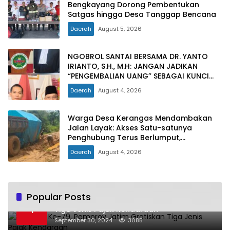
Bengkayang Dorong Pembentukan
Satgas hingga Desa Tanggap Bencana
Daerah
August 5, 2026
NGOBROL SANTAI BERSAMA DR. YANTO
IRIANTO, S.H., M.H: JANGAN JADIKAN
“PENGEMBALIAN UANG” SEBAGAI KUNCI
PINTU KELUAR DARI JERATAN HUKUM
Daerah
August 4, 2026
PIDANA KORUPSI
Warga Desa Kerangas Mendambakan
Jalan Layak: Akses Satu-satunya
Penghubung Terus Berlumput,
Menghambat Ekonomi dan Pelayanan
Daerah
August 4, 2026
Kesehatan
Popular Posts
Hari Jadi Ke-79, Pemprov Jatim Gratiskan
1
Tiga Jenis Pajak Kendaraan
September 30, 2024
3085