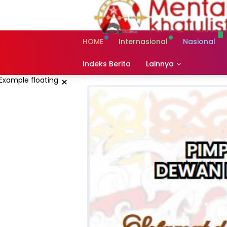
Skip
to
content
HOME
Internasional
Nasional
Indeks Berita
Lainnya
×