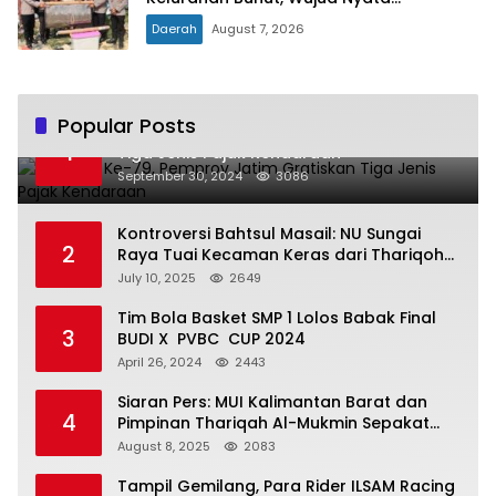
Kepedulian Polri Hadir untuk Masyarakat
Daerah
August 7, 2026
Popular Posts
Hari Jadi Ke-79, Pemprov Jatim Gratiskan
1
Tiga Jenis Pajak Kendaraan
September 30, 2024
3086
Kontroversi Bahtsul Masail: NU Sungai
2
Raya Tuai Kecaman Keras dari Thariqoh
Al Mu’min
July 10, 2025
2649
Tim Bola Basket SMP 1 Lolos Babak Final
3
BUDI X PVBC CUP 2024
April 26, 2024
2443
Siaran Pers: MUI Kalimantan Barat dan
4
Pimpinan Thariqah Al-Mukmin Sepakat
Jaga Umat
August 8, 2025
2083
Tampil Gemilang, Para Rider ILSAM Racing