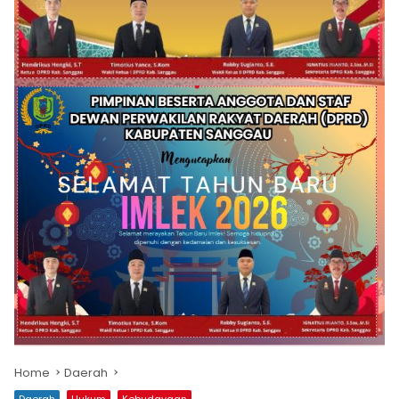
Home
Daerah
Daerah
Hukum
Kebudayaan