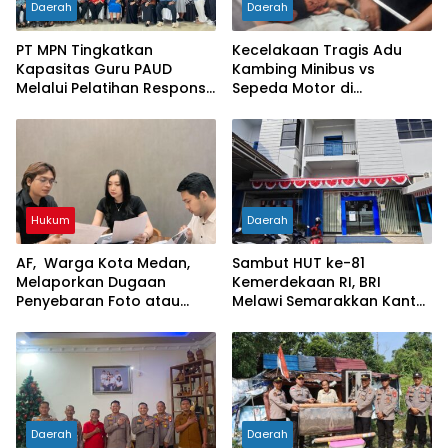
Daerah
Daerah
PT MPN Tingkatkan
Kecelakaan Tragis Adu
Kapasitas Guru PAUD
Kambing Minibus vs
Melalui Pelatihan Responsif
Sepeda Motor di
Gender di Meliau
Sarolangun, Dua Orang
Meninggal Dunia
Hukum
Daerah
AF, Warga Kota Medan,
Sambut HUT ke-81
Melaporkan Dugaan
Kemerdekaan RI, BRI
Penyebaran Foto atau
Melawi Semarakkan Kantor
Gambar Bernuansa
dengan Nuansa Merah
Asusila
Putih
Daerah
Daerah