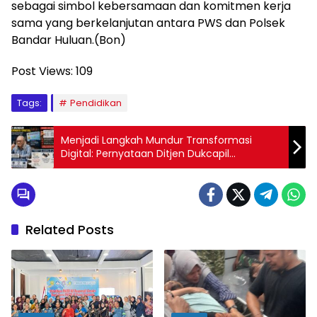
sebagai simbol kebersamaan dan komitmen kerja
sama yang berkelanjutan antara PWS dan Polsek
Bandar Huluan.(Bon)
Post Views:
109
Tags:
Pendidikan
Menjadi Langkah Mundur Transformasi
Digital: Pernyataan Ditjen Dukcapil
Perbolehkan Kembali Fotokopi e-KTP Dikritik
Tajam
Related Posts