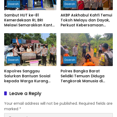
Daerah
Daerah
Sambut HUT ke-81
AKBP Askhabul Kahfi Temui
Kemerdekaan RI, BRI
Tokoh Melayu dan Dayak,
Melawi Semarakkan Kantor
Perkuat Kebersamaan
dengan Nuansa Merah
Menjaga Melawi
Putih
Daerah
Daerah
Kapolres Sanggau
Polres Bangka Barat
Salurkan Bantuan Sosial
Selidiki Temuan Diduga
kepada Warga Kurang
Tengkorak Manusia di
Mampu di Kelurahan Bunut,
Jebus, Warga Diminta Tak
Wujud Nyata Kepedulian
Berspekulasi
Leave a Reply
Polri Hadir untuk
Masyarakat
Your email address will not be published.
Required fields are
marked
*