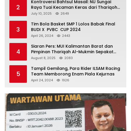
Kontroversi Bahtsul Masail: NU Sungai
2
Raya Tuai Kecaman Keras dari Thariqoh
Al Mu’min
July 10, 2025
2649
Tim Bola Basket SMP 1 Lolos Babak Final
3
BUDI X PVBC CUP 2024
April 26, 2024
2443
Siaran Pers: MUI Kalimantan Barat dan
4
Pimpinan Thariqah Al-Mukmin Sepakat
Jaga Umat
August 8, 2025
2083
Tampil Gemilang, Para Rider ILSAM Racing
5
Team Memborong Enam Piala Kejurnas
April 24, 2024
1926