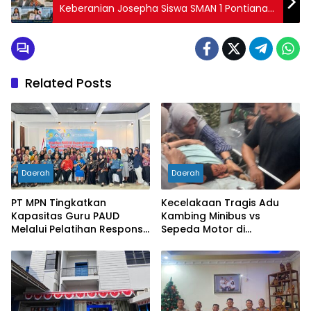
Keberanian Josepha Siswa SMAN 1 Pontianak
Berbuah Hasil Luar Biasa
Related Posts
Daerah
Daerah
PT MPN Tingkatkan
Kecelakaan Tragis Adu
Kapasitas Guru PAUD
Kambing Minibus vs
Melalui Pelatihan Responsif
Sepeda Motor di
Gender di Meliau
Sarolangun, Dua Orang
Meninggal Dunia