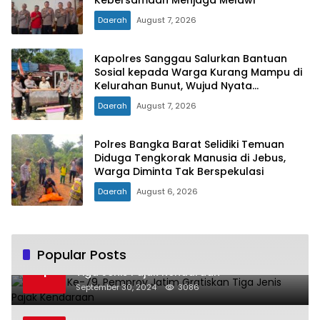
Kebersamaan Menjaga Melawi
Daerah
August 7, 2026
Kapolres Sanggau Salurkan Bantuan
Sosial kepada Warga Kurang Mampu di
Kelurahan Bunut, Wujud Nyata
Kepedulian Polri Hadir untuk Masyarakat
Daerah
August 7, 2026
Polres Bangka Barat Selidiki Temuan
Diduga Tengkorak Manusia di Jebus,
Warga Diminta Tak Berspekulasi
Daerah
August 6, 2026
Popular Posts
Hari Jadi Ke-79, Pemprov Jatim Gratiskan
1
Tiga Jenis Pajak Kendaraan
September 30, 2024
3086