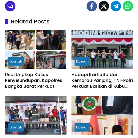
Related Posts
Daerah
Daerah
Usai Ungkap Kasus
Hadapi Karhutla dan
Penyelundupan, Kapolres
Kemarau Panjang, TNI-Polri
Bangka Barat Perkuat
Perkuat Barisan di Kubu
Sinergi Pengamanan di
Raya
Pelabuhan Tanjung Kalian
Daerah
Daerah