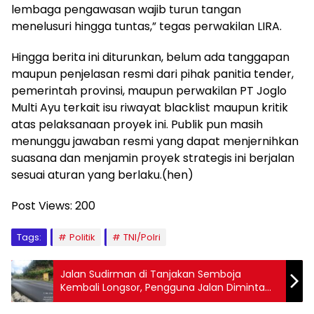
lembaga pengawasan wajib turun tangan
menelusuri hingga tuntas,” tegas perwakilan LIRA.
Hingga berita ini diturunkan, belum ada tanggapan
maupun penjelasan resmi dari pihak panitia tender,
pemerintah provinsi, maupun perwakilan PT Joglo
Multi Ayu terkait isu riwayat blacklist maupun kritik
atas pelaksanaan proyek ini. Publik pun masih
menunggu jawaban resmi yang dapat menjernihkan
suasana dan menjamin proyek strategis ini berjalan
sesuai aturan yang berlaku.(hen)
Post Views:
200
Tags:
Politik
TNI/Polri
Jalan Sudirman di Tanjakan Semboja
Kembali Longsor, Pengguna Jalan Diminta
Hati-Hati