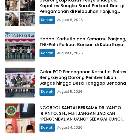
Usai Ungkap Kasus Penyelundupan,
Kapolres Bangka Barat Perkuat Sinergi
Pengamanan di Pelabuhan Tanjung
Kalian
Daerah
August 6, 2026
Hadapi Karhutla dan Kemarau Panjang,
TNI-Polri Perkuat Barisan di Kubu Raya
Daerah
August 6, 2026
Gelar FGD Penanganan Karhutla, Polres
Bengkayang Dorong Pembentukan
Satgas hingga Desa Tanggap Bencana
Daerah
August 5, 2026
NGOBROL SANTAI BERSAMA DR. YANTO
IRIANTO, S.H., M.H: JANGAN JADIKAN
“PENGEMBALIAN UANG” SEBAGAI KUNCI
PINTU KELUAR DARI JERATAN HUKUM
Daerah
August 4, 2026
PIDANA KORUPSI