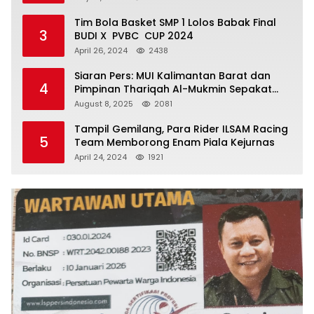
Tim Bola Basket SMP 1 Lolos Babak Final
3
BUDI X PVBC CUP 2024
April 26, 2024
2438
Siaran Pers: MUI Kalimantan Barat dan
4
Pimpinan Thariqah Al-Mukmin Sepakat
Jaga Umat
August 8, 2025
2081
Tampil Gemilang, Para Rider ILSAM Racing
5
Team Memborong Enam Piala Kejurnas
April 24, 2024
1921