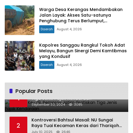
Warga Desa Kerangas Mendambakan
Jalan Layak: Akses Satu-satunya
Penghubung Terus Berlumput,
Menghambat Ekonomi dan Pelayanan
Daerah
August 4, 2026
Kesehatan
Kapolres Sanggau Rangkul Tokoh Adat
Melayu, Bangun Sinergi Demi Kamtibmas
yang Kondusif
Daerah
August 4, 2026
Popular Posts
Hari Jadi Ke-79, Pemprov Jatim Gratiskan
1
Tiga Jenis Pajak Kendaraan
September 30, 2024
3085
Kontroversi Bahtsul Masail: NU Sungai
2
Raya Tuai Kecaman Keras dari Thariqoh
Al Mu’min
July 10, 2025
2646