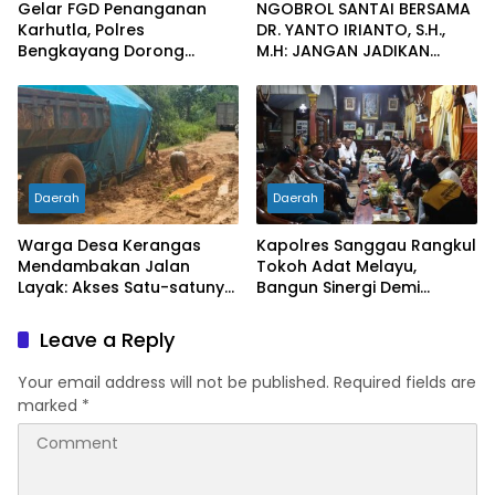
Gelar FGD Penanganan
NGOBROL SANTAI BERSAMA
Karhutla, Polres
DR. YANTO IRIANTO, S.H.,
Bengkayang Dorong
M.H: JANGAN JADIKAN
Pembentukan Satgas
“PENGEMBALIAN UANG”
hingga Desa Tanggap
SEBAGAI KUNCI PINTU
Bencana
KELUAR DARI JERATAN
HUKUM PIDANA KORUPSI
Daerah
Daerah
Warga Desa Kerangas
Kapolres Sanggau Rangkul
Mendambakan Jalan
Tokoh Adat Melayu,
Layak: Akses Satu-satunya
Bangun Sinergi Demi
Penghubung Terus
Kamtibmas yang Kondusif
Berlumput, Menghambat
Leave a Reply
Ekonomi dan Pelayanan
Kesehatan
Your email address will not be published.
Required fields are
marked
*