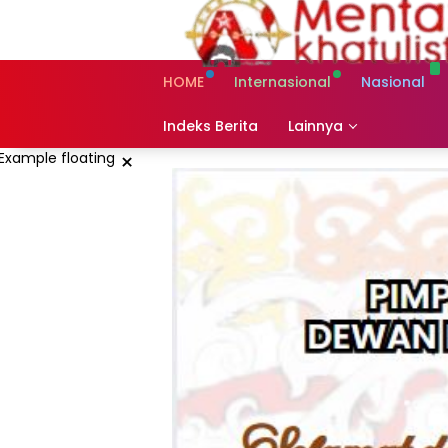
Skip
to
content
HOME
Internasional
Nasional
Indeks Berita
Lainnya
×