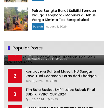
Polres Bangka Barat Selidiki Temuan
Diduga Tengkorak Manusia di Jebus,
Warga Diminta Tak Berspekulasi
Daerah
August 6, 2026
Popular Posts
Hari Jadi Ke-79, Pemprov Jatim Gratiskan
1
Tiga Jenis Pajak Kendaraan
September 30, 2024
3086
Kontroversi Bahtsul Masail: NU Sungai
2
Raya Tuai Kecaman Keras dari Thariqoh
Al Mu’min
July 10, 2025
2649
Tim Bola Basket SMP 1 Lolos Babak Final
3
BUDI X PVBC CUP 2024
April 26, 2024
2443
Siaran Pers: MUI Kalimantan Barat dan