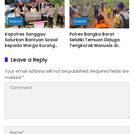
Daerah
Daerah
Kapolres Sanggau
Polres Bangka Barat
Salurkan Bantuan Sosial
Selidiki Temuan Diduga
kepada Warga Kurang
Tengkorak Manusia di
Mampu di Kelurahan Bunut,
Jebus, Warga Diminta Tak
Wujud Nyata Kepedulian
Berspekulasi
Leave a Reply
Polri Hadir untuk
Masyarakat
Your email address will not be published.
Required fields are
marked
*