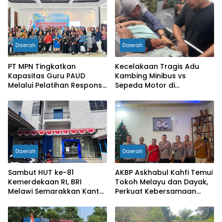
Daerah
Daerah
PT MPN Tingkatkan
Kecelakaan Tragis Adu
Kapasitas Guru PAUD
Kambing Minibus vs
Melalui Pelatihan Responsif
Sepeda Motor di
Gender di Meliau
Sarolangun, Dua Orang
Meninggal Dunia
Daerah
Daerah
Sambut HUT ke-81
AKBP Askhabul Kahfi Temui
Kemerdekaan RI, BRI
Tokoh Melayu dan Dayak,
Melawi Semarakkan Kantor
Perkuat Kebersamaan
dengan Nuansa Merah
Menjaga Melawi
Putih