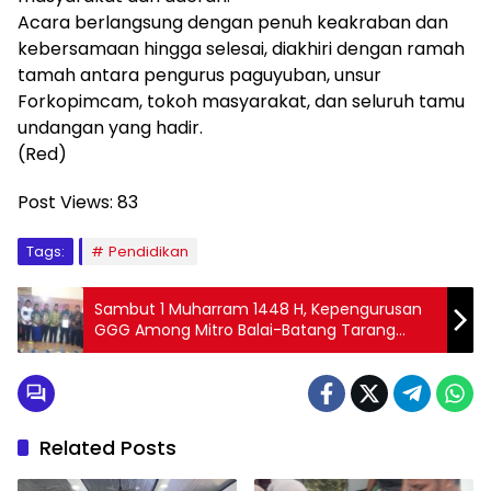
Acara berlangsung dengan penuh keakraban dan
kebersamaan hingga selesai, diakhiri dengan ramah
tamah antara pengurus paguyuban, unsur
Forkopimcam, tokoh masyarakat, dan seluruh tamu
undangan yang hadir.
(Red)
Post Views:
83
Tags:
Pendidikan
Sambut 1 Muharram 1448 H, Kepengurusan
GGG Among Mitro Balai-Batang Tarang
Resmi Dikukuhkan
Related Posts