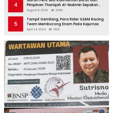
4
Pimpinan Thariqah Al-Mukmin Sepakat
Jaga Umat
August 8, 2025
2083
Tampil Gemilang, Para Rider ILSAM Racing
5
Team Memborong Enam Piala Kejurnas
April 24, 2024
1925