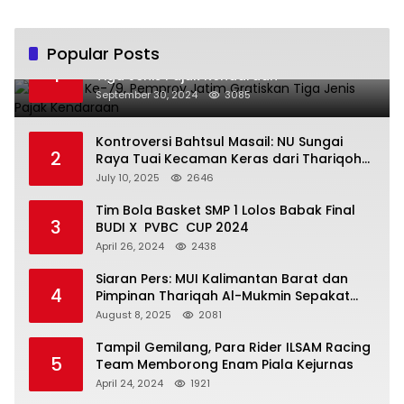
Popular Posts
Hari Jadi Ke-79, Pemprov Jatim Gratiskan
1
Tiga Jenis Pajak Kendaraan
September 30, 2024
3085
Kontroversi Bahtsul Masail: NU Sungai
2
Raya Tuai Kecaman Keras dari Thariqoh
Al Mu’min
July 10, 2025
2646
Tim Bola Basket SMP 1 Lolos Babak Final
3
BUDI X PVBC CUP 2024
April 26, 2024
2438
Siaran Pers: MUI Kalimantan Barat dan
4
Pimpinan Thariqah Al-Mukmin Sepakat
Jaga Umat
August 8, 2025
2081
Tampil Gemilang, Para Rider ILSAM Racing
5
Team Memborong Enam Piala Kejurnas
April 24, 2024
1921