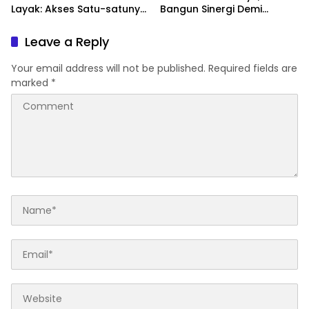
Layak: Akses Satu-satunya
Bangun Sinergi Demi
Penghubung Terus
Kamtibmas yang Kondusif
Berlumput, Menghambat
Leave a Reply
Ekonomi dan Pelayanan
Kesehatan
Your email address will not be published.
Required fields are
marked
*