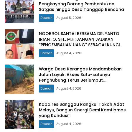
Bengkayang Dorong Pembentukan
Satgas hingga Desa Tanggap Bencana
Daerah
August 5, 2026
NGOBROL SANTAI BERSAMA DR. YANTO
IRIANTO, S.H., M.H: JANGAN JADIKAN
“PENGEMBALIAN UANG” SEBAGAI KUNCI
PINTU KELUAR DARI JERATAN HUKUM
Daerah
August 4, 2026
PIDANA KORUPSI
Warga Desa Kerangas Mendambakan
Jalan Layak: Akses Satu-satunya
Penghubung Terus Berlumput,
Menghambat Ekonomi dan Pelayanan
Daerah
August 4, 2026
Kesehatan
Kapolres Sanggau Rangkul Tokoh Adat
Melayu, Bangun Sinergi Demi Kamtibmas
yang Kondusif
Daerah
August 4, 2026