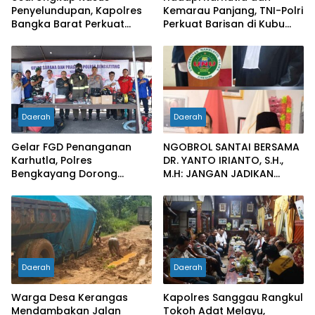
Penyelundupan, Kapolres
Kemarau Panjang, TNI-Polri
Bangka Barat Perkuat
Perkuat Barisan di Kubu
Sinergi Pengamanan di
Raya
Pelabuhan Tanjung Kalian
Daerah
Daerah
Gelar FGD Penanganan
NGOBROL SANTAI BERSAMA
Karhutla, Polres
DR. YANTO IRIANTO, S.H.,
Bengkayang Dorong
M.H: JANGAN JADIKAN
Pembentukan Satgas
“PENGEMBALIAN UANG”
hingga Desa Tanggap
SEBAGAI KUNCI PINTU
Bencana
KELUAR DARI JERATAN
HUKUM PIDANA KORUPSI
Daerah
Daerah
Warga Desa Kerangas
Kapolres Sanggau Rangkul
Mendambakan Jalan
Tokoh Adat Melayu,