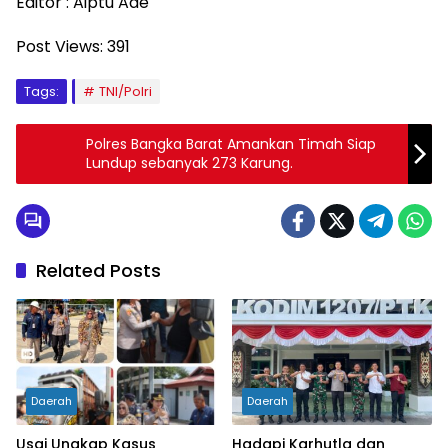
Editor : Aiptu Ade
Post Views:
391
Tags:
TNI/Polri
Polres Bangka Barat Amankan Timah Siap
Lundup sebanyak 273 Karung.
Related Posts
Daerah
Daerah
Usai Ungkap Kasus
Hadapi Karhutla dan