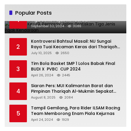
Popular Posts
Hari Jadi Ke-79, Pemprov Jatim Gratiskan
1
Tiga Jenis Pajak Kendaraan
September 30, 2024
3088
Kontroversi Bahtsul Masail: NU Sungai
2
Raya Tuai Kecaman Keras dari Thariqoh
Al Mu’min
July 10, 2025
2650
Tim Bola Basket SMP 1 Lolos Babak Final
3
BUDI X PVBC CUP 2024
April 26, 2024
2445
Siaran Pers: MUI Kalimantan Barat dan
4
Pimpinan Thariqah Al-Mukmin Sepakat
Jaga Umat
August 8, 2025
2084
Tampil Gemilang, Para Rider ILSAM Racing
5
Team Memborong Enam Piala Kejurnas
April 24, 2024
1929