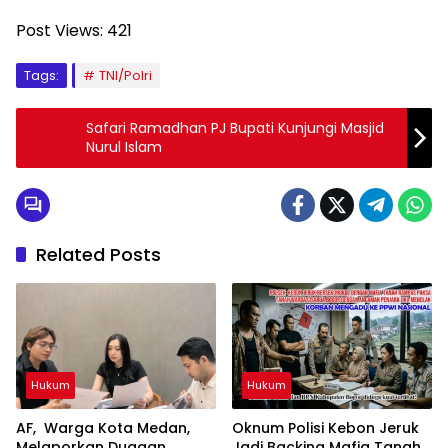
Post Views:
421
Tags:
TNI/Polri
Safari Ramadhan PJ Bupati Kunjungi Masjid
Nurul Islam
Related Posts
Hukum
Hukum
AF, Warga Kota Medan,
Oknum Polisi Kebon Jeruk
Melaporkan Dugaan
Jadi Backing Mafia Tanah