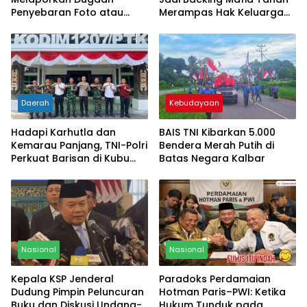
Penyebaran Foto atau
Merampas Hak Keluarga
Gambar Bernuansa
Ambar Witjaksono
Asusila
Sutarman
Daerah
Kebudayaan
Hadapi Karhutla dan
BAIS TNI Kibarkan 5.000
Kemarau Panjang, TNI-Polri
Bendera Merah Putih di
Perkuat Barisan di Kubu
Batas Negara Kalbar
Raya
Nasional
Nasional
Kepala KSP Jenderal
Paradoks Perdamaian
Dudung Pimpin Peluncuran
Hotman Paris–PWI: Ketika
Buku dan Diskusi Undang-
Hukum Tunduk pada