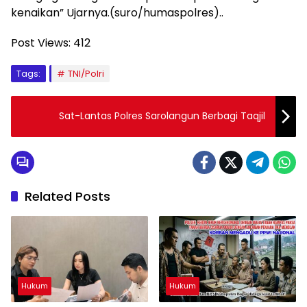
kenaikan” Ujarnya.(suro/humaspolres)..
Post Views:
412
Tags:
TNI/Polri
Sat-Lantas Polres Sarolangun Berbagi Taqjil
Related Posts
Hukum
Hukum