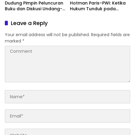
Dudung Pimpin Peluncuran
Hotman Paris–PWI: Ketika
Buku dan Diskusi Undang-
Hukum Tunduk pada
Undang Perekonomian
Bargaining Power dan
Nasional
Panggung Elit
Leave a Reply
Your email address will not be published.
Required fields are
marked
*