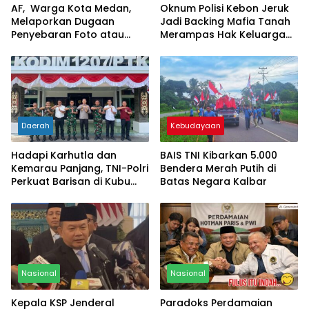
AF, Warga Kota Medan,
Oknum Polisi Kebon Jeruk
Melaporkan Dugaan
Jadi Backing Mafia Tanah
Penyebaran Foto atau
Merampas Hak Keluarga
Gambar Bernuansa
Ambar Witjaksono
Asusila
Sutarman
Daerah
Kebudayaan
Hadapi Karhutla dan
BAIS TNI Kibarkan 5.000
Kemarau Panjang, TNI-Polri
Bendera Merah Putih di
Perkuat Barisan di Kubu
Batas Negara Kalbar
Raya
Nasional
Nasional
Kepala KSP Jenderal
Paradoks Perdamaian