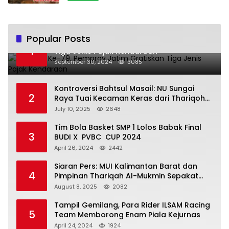
Popular Posts
Hari Jadi Ke-79, Pemprov Jatim Gratiskan
1
Tiga Jenis Pajak Kendaraan
September 30, 2024
3085
Kontroversi Bahtsul Masail: NU Sungai
2
Raya Tuai Kecaman Keras dari Thariqoh
Al Mu’min
July 10, 2025
2648
Tim Bola Basket SMP 1 Lolos Babak Final
3
BUDI X PVBC CUP 2024
April 26, 2024
2442
Siaran Pers: MUI Kalimantan Barat dan
4
Pimpinan Thariqah Al-Mukmin Sepakat
Jaga Umat
August 8, 2025
2082
Tampil Gemilang, Para Rider ILSAM Racing
5
Team Memborong Enam Piala Kejurnas
April 24, 2024
1924