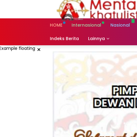
Skip
to
content
HOME
Internasional
Nasional
Indeks Berita
Lainnya
×