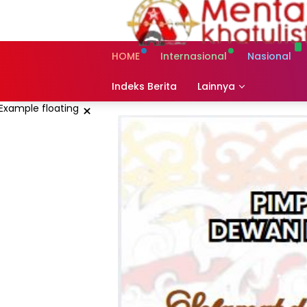
Skip
to
content
HOME
Internasional
Nasional
Indeks Berita
Lainnya
×