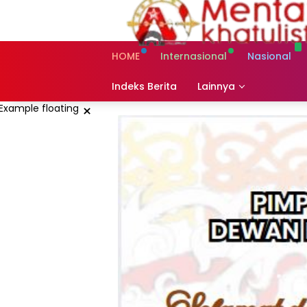
Skip
to
content
HOME
Internasional
Nasional
Indeks Berita
Lainnya
×