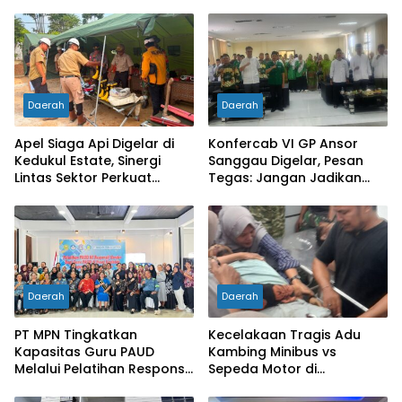
Daerah
Daerah
Apel Siaga Api Digelar di
Konfercab VI GP Ansor
Kedukul Estate, Sinergi
Sanggau Digelar, Pesan
Lintas Sektor Perkuat
Tegas: Jangan Jadikan
Pencegahan Karhutla di
Organisasi Batu Loncatan
Mukok
Kejar Jabatan
Daerah
Daerah
PT MPN Tingkatkan
Kecelakaan Tragis Adu
Kapasitas Guru PAUD
Kambing Minibus vs
Melalui Pelatihan Responsif
Sepeda Motor di
Gender di Meliau
Sarolangun, Dua Orang