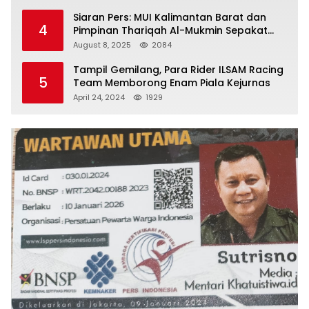
Siaran Pers: MUI Kalimantan Barat dan
4
Pimpinan Thariqah Al-Mukmin Sepakat
Jaga Umat
August 8, 2025
2084
Tampil Gemilang, Para Rider ILSAM Racing
5
Team Memborong Enam Piala Kejurnas
April 24, 2024
1929