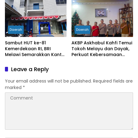
Meninggal Dunia
Daerah
Daerah
Sambut HUT ke-81
AKBP Askhabul Kahfi Temui
Kemerdekaan RI, BRI
Tokoh Melayu dan Dayak,
Melawi Semarakkan Kantor
Perkuat Kebersamaan
dengan Nuansa Merah
Menjaga Melawi
Putih
Leave a Reply
Your email address will not be published.
Required fields are
marked
*