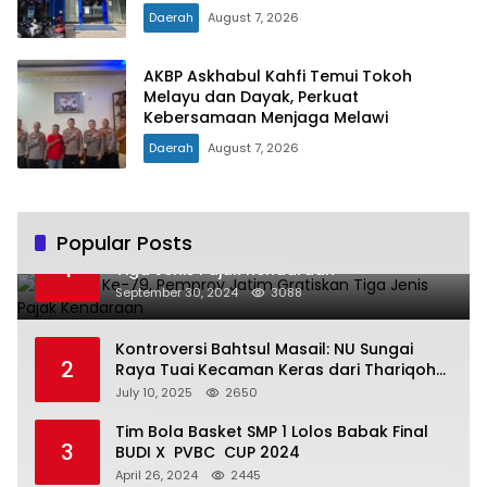
Daerah
August 7, 2026
AKBP Askhabul Kahfi Temui Tokoh
Melayu dan Dayak, Perkuat
Kebersamaan Menjaga Melawi
Daerah
August 7, 2026
Popular Posts
Hari Jadi Ke-79, Pemprov Jatim Gratiskan
1
Tiga Jenis Pajak Kendaraan
September 30, 2024
3088
Kontroversi Bahtsul Masail: NU Sungai
2
Raya Tuai Kecaman Keras dari Thariqoh
Al Mu’min
July 10, 2025
2650
Tim Bola Basket SMP 1 Lolos Babak Final
3
BUDI X PVBC CUP 2024
April 26, 2024
2445