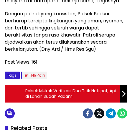
masyarakat dan aparat bekerja sama,” tegasnya.
Dengan patroli yang konsisten, Polsek Beduai
berharap tercipta lingkungan yang aman, nyaman,
dan tertib sehingga seluruh warga dapat
beraktivitas tanpa rasa khawatir. Patroli serupa
dijadwalkan akan terus dilaksanakan secara
berkelanjutan. (Dny Ard / Hms Res Sgu)
Post Views:
161
Tags:
TNI/Polri
Polsek Mukok Verifikasi Dua Titik Hotspot, Api
di Lahan Sudah Padam
Related Posts