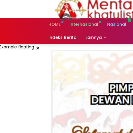
Skip
to
content
HOME
Internasional
Nasional
Indeks Berita
Lainnya
×