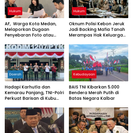
Hukum
Hukum
AF, Warga Kota Medan,
Oknum Polisi Kebon Jeruk
Melaporkan Dugaan
Jadi Backing Mafia Tanah
Penyebaran Foto atau
Merampas Hak Keluarga
Gambar Bernuansa
Ambar Witjaksono
Asusila
Sutarman
Daerah
Kebudayaan
Hadapi Karhutla dan
BAIS TNI Kibarkan 5.000
Kemarau Panjang, TNI-Polri
Bendera Merah Putih di
Perkuat Barisan di Kubu
Batas Negara Kalbar
Raya