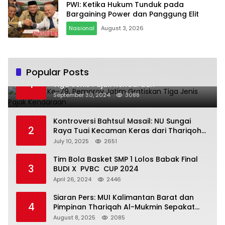
PWI: Ketika Hukum Tunduk pada
Bargaining Power dan Panggung Elit
Nasional
August 3, 2026
Popular Posts
Hari Jadi Ke-79, Pemprov Jatim Gratiskan
1
Tiga Jenis Pajak Kendaraan
September 30, 2024
3088
Kontroversi Bahtsul Masail: NU Sungai
2
Raya Tuai Kecaman Keras dari Thariqoh
Al Mu’min
July 10, 2025
2651
Tim Bola Basket SMP 1 Lolos Babak Final
3
BUDI X PVBC CUP 2024
April 26, 2024
2446
Siaran Pers: MUI Kalimantan Barat dan
4
Pimpinan Thariqah Al-Mukmin Sepakat
Jaga Umat
August 8, 2025
2085