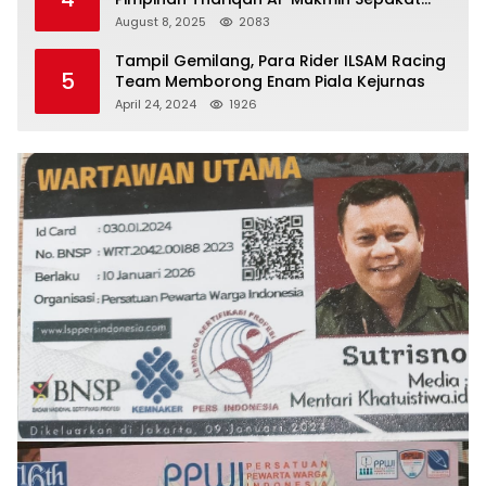
Jaga Umat
August 8, 2025
2083
Tampil Gemilang, Para Rider ILSAM Racing
5
Team Memborong Enam Piala Kejurnas
April 24, 2024
1926