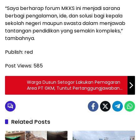
“Saya berharap forum MKKS ini menjadi sarana
berbagi pengalaman, ide, dan solusi bagi kepala
sekolah negeri maupun swasta dalam menjawab
tantangan pendidikan yang semakin kompleks,”
tambahnya.
Publish: red
Post Views:
585
Warga Dusun Setogor Lakukan Pemagaran
Area PT GKM, Tuntut Pertanggungjawaban
Atas Dugaan Kekerasan Aparat Terhadap
Anak di Bawah Umur
Related Posts