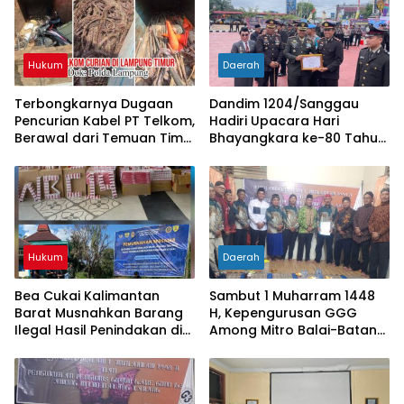
Hukum
Daerah
Terbongkarnya Dugaan
Dandim 1204/Sanggau
Pencurian Kabel PT Telkom,
Hadiri Upacara Hari
Berawal dari Temuan Tim
Bhayangkara ke-80 Tahun
PPWI di Lampung Timur
2026 di Polres Sanggau
Hukum
Daerah
Bea Cukai Kalimantan
Sambut 1 Muharram 1448
Barat Musnahkan Barang
H, Kepengurusan GGG
Ilegal Hasil Penindakan di
Among Mitro Balai-Batang
Wilayah Perbatasan
Tarang Resmi Dikukuhkan