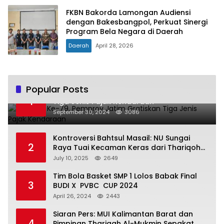
FKBN Bakorda Lamongan Audiensi
dengan Bakesbangpol, Perkuat Sinergi
Program Bela Negara di Daerah
Daerah
April 28, 2026
Popular Posts
Hari Jadi Ke-79, Pemprov Jatim Gratiskan
1
Tiga Jenis Pajak Kendaraan
September 30, 2024
3086
Kontroversi Bahtsul Masail: NU Sungai
2
Raya Tuai Kecaman Keras dari Thariqoh
Al Mu’min
July 10, 2025
2649
Tim Bola Basket SMP 1 Lolos Babak Final
3
BUDI X PVBC CUP 2024
April 26, 2024
2443
Siaran Pers: MUI Kalimantan Barat dan
4
Pimpinan Thariqah Al-Mukmin Sepakat