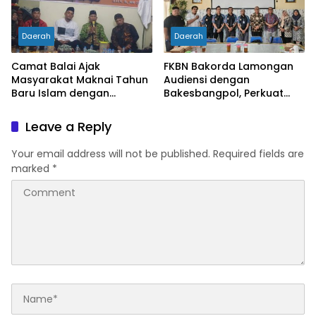
Daerah
Daerah
Camat Balai Ajak
FKBN Bakorda Lamongan
Masyarakat Maknai Tahun
Audiensi dengan
Baru Islam dengan
Bakesbangpol, Perkuat
Semangat Hijrah dan
Sinergi Program Bela
Kebersamaan
Negara di Daerah
Leave a Reply
Your email address will not be published.
Required fields are
marked
*