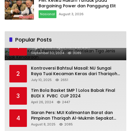
PWI: Ketika Hukum Tunduk pada
Bargaining Power dan Panggung Elit
Nasional
August 3, 2026
Popular Posts
Hari Jadi Ke-79, Pemprov Jatim Gratiskan
1
Tiga Jenis Pajak Kendaraan
September 30, 2024
3089
Kontroversi Bahtsul Masail: NU Sungai
2
Raya Tuai Kecaman Keras dari Thariqoh
Al Mu’min
July 10, 2025
2651
Tim Bola Basket SMP 1 Lolos Babak Final
3
BUDI X PVBC CUP 2024
April 26, 2024
2447
Siaran Pers: MUI Kalimantan Barat dan
4
Pimpinan Thariqah Al-Mukmin Sepakat
Jaga Umat
August 8, 2025
2085