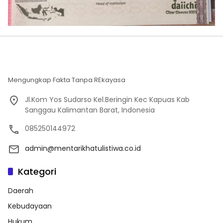
Mengungkap Fakta Tanpa REkayasa
Jl.Kom Yos Sudarso Kel.Beringin Kec Kapuas Kab
Sanggau Kalimantan Barat, Indonesia
085250144972
admin@mentarikhatulistiwa.co.id
Kategori
Daerah
Kebudayaan
Hukum