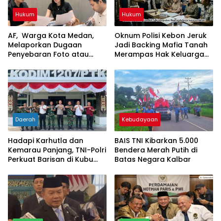
Hukum
Hukum
AF, Warga Kota Medan,
Oknum Polisi Kebon Jeruk
Melaporkan Dugaan
Jadi Backing Mafia Tanah
Penyebaran Foto atau
Merampas Hak Keluarga
Gambar Bernuansa
Ambar Witjaksono
Asusila
Sutarman
Daerah
Kebudayaan
Hadapi Karhutla dan
BAIS TNI Kibarkan 5.000
Kemarau Panjang, TNI-Polri
Bendera Merah Putih di
Perkuat Barisan di Kubu
Batas Negara Kalbar
Raya