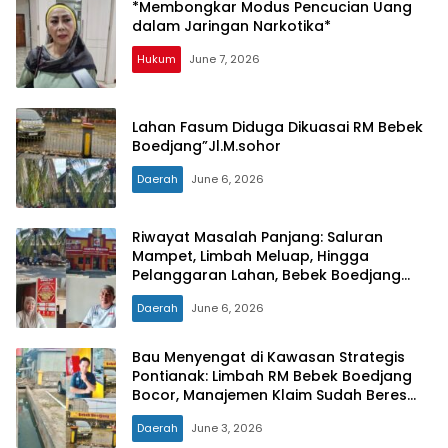
*Membongkar Modus Pencucian Uang
dalam Jaringan Narkotika*
Hukum
June 7, 2026
Lahan Fasum Diduga Dikuasai RM Bebek
Boedjang”Jl.M.sohor
Daerah
June 6, 2026
Riwayat Masalah Panjang: Saluran
Mampet, Limbah Meluap, Hingga
Pelanggaran Lahan, Bebek Boedjang
Dinilai Tak Konsisten Patuhi Aturan
Daerah
June 6, 2026
Bau Menyengat di Kawasan Strategis
Pontianak: Limbah RM Bebek Boedjang
Bocor, Manajemen Klaim Sudah Beres
dengan DLH
Daerah
June 3, 2026