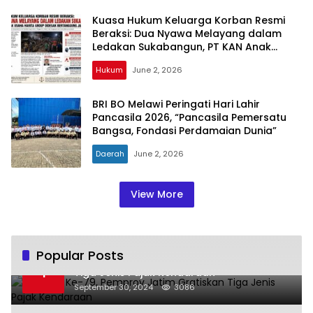
Kuasa Hukum Keluarga Korban Resmi
Beraksi: Dua Nyawa Melayang dalam
Ledakan Sukabangun, PT KAN Anak
Usaha Harita Group Didesak
Hukum
June 2, 2026
Bertanggung Jawab
BRI BO Melawi Peringati Hari Lahir
Pancasila 2026, “Pancasila Pemersatu
Bangsa, Fondasi Perdamaian Dunia”
Daerah
June 2, 2026
View More
Popular Posts
Hari Jadi Ke-79, Pemprov Jatim Gratiskan
1
Tiga Jenis Pajak Kendaraan
September 30, 2024
3086